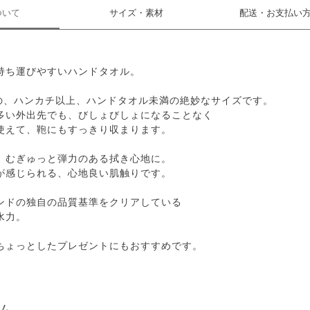
ついて
サイズ・素材
配送・お支払い
持ち運びやすいハンドタオル。
cmの、ハンカチ以上、ハンドタオル未満の絶妙なサイズです。
多い外出先でも、びしょびしょになることなく
使えて、鞄にもすっきり収まります。
、むぎゅっと弾力のある拭き心地に。
が感じられる、心地良い肌触りです。
ンドの独自の品質基準をクリアしている
水力。
ちょっとしたプレゼントにもおすすめです。
ム