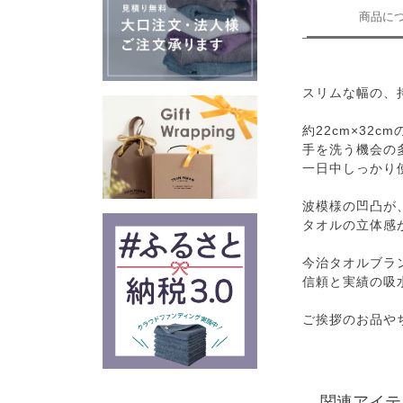
商品に
スリムな幅の、
約22cm×32
手を洗う機会の
一日中しっかり
波模様の凹凸が
タオルの立体感
今治タオルブラ
信頼と実績の吸
ご挨拶のお品や
関連アイテ