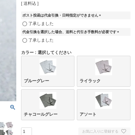
送料込
ポスト投函は代金引換・日時指定ができません
(
了承しました
必
代金引換を選択した場合、送料と代引き手数料が必要です
須
)
(
了承しました
必
須
カラー
選択してください
)
ブルーグレー
ライラック
チャコールグレー
アソート
お気に入りに登録する