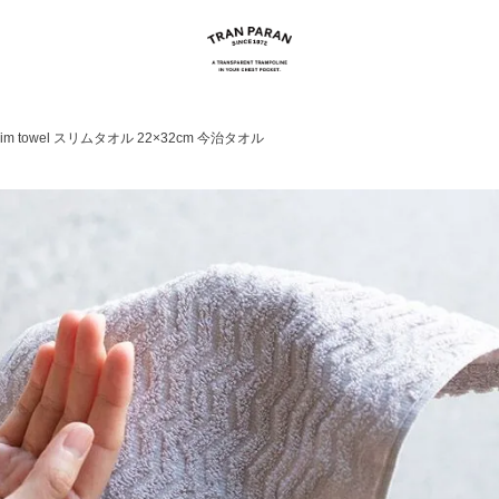
 towel スリムタオル 22×32cm 今治タオル