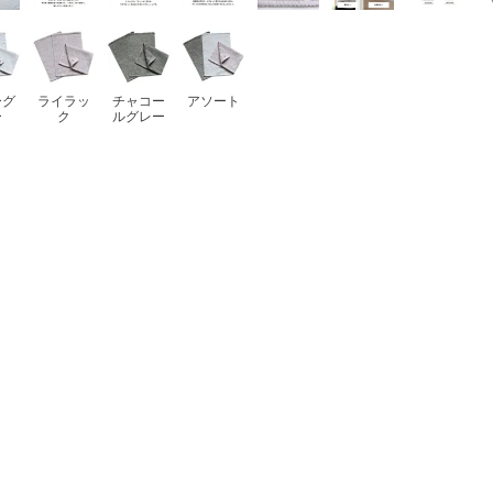
ーグ
ライラッ
チャコー
アソート
ー
ク
ルグレー