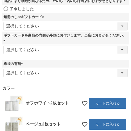
商品により梱包が異なるため、外のし・内のしは当店におまかせとなります
(
了承しました
必
短冊のしorギフトカード
須
)
(
必
須
ギフトカードを商品の内側か外側にお付けします。当店におまかせください。
)
(
必
須
)
紙袋の有無
(
必
須
)
カラー
オフホワイト2枚セット
カートに入れる
ベージュ2枚セット
カートに入れる