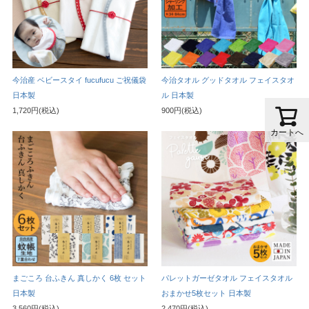
今治産 ベビースタイ fucufucu ご祝儀袋
今治タオル グッドタオル フェイスタオ
日本製
ル 日本製
1,720円(税込)
900円(税込)
カートへ
まごころ 台ふきん 真しかく 6枚 セット
パレットガーゼタオル フェイスタオル
日本製
おまかせ5枚セット 日本製
3,560円(税込)
2,470円(税込)