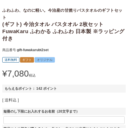
ふわふわ、なのに軽い。今治産の甘撚りバスタオルのギフトセッ
ト
(ギフト) 今治タオル バスタオル 2枚セット
FuwaKaru ふわかる ふわふわ 日本製 ※ラッピング
付き
商品番号
gift-fuwakarubt2set
送料無料
ギフト
オリジナル
¥
7,080
税込
もらえるポイント：
142
ポイント
送料込
短冊のし下段にお入れするお名前（20文字まで）