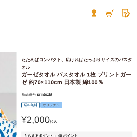
たためばコンパクト、広げればたっぷりサイズのバスタ
オル
ガーゼタオル バスタオル 1枚 プリントガー
ゼ 約70×110cm 日本製 綿100％
商品番号
printgzbt
送料無料
オリジナル
¥
2,000
税込
もらえるポイント：
40
ポイント