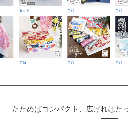
セット
単品
単品
単品
単品
単品
たためばコンパクト、広げればた