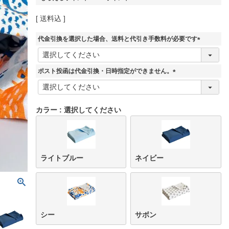
送料込
代金引換を選択した場合、送料と代引き手数料が必要です
(
必
須
ポスト投函は代金引換・日時指定ができません。
)
(
必
須
カラー
選択してください
)
ライトブルー
ネイビー
シー
サボン