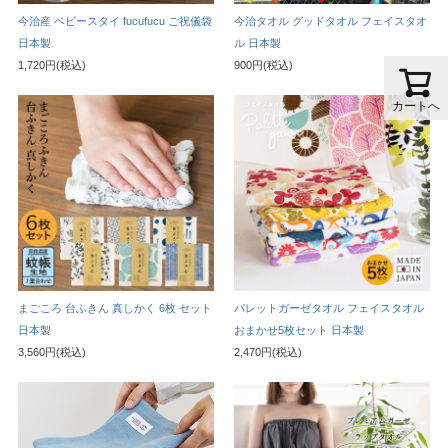
今治産 ベビースタイ fucufucu ご祝儀袋
今治タオル グッドタオル フェイスタオ
日本製
ル 日本製
1,720円(税込)
900円(税込)
カートへ
まごころ 台ふきん 真しかく 6枚 セット
パレットガーゼタオル フェイスタオル
日本製
おまかせ5枚セット 日本製
3,560円(税込)
2,470円(税込)