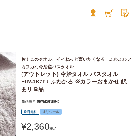
お！このタオル、イイねっと言いたくなる！ふわふわフ
カフカな今治産バスタオル
(アウトレット) 今治タオル バスタオル
FuwaKaru ふわかる ※カラーおまかせ 訳
あり B品
商品番号
fuwakarubt-b
送料無料
オリジナル
¥
2,360
税込