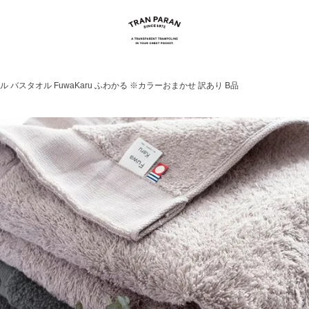
ル バスタオル FuwaKaru ふわかる ※カラーおまかせ 訳あり B品