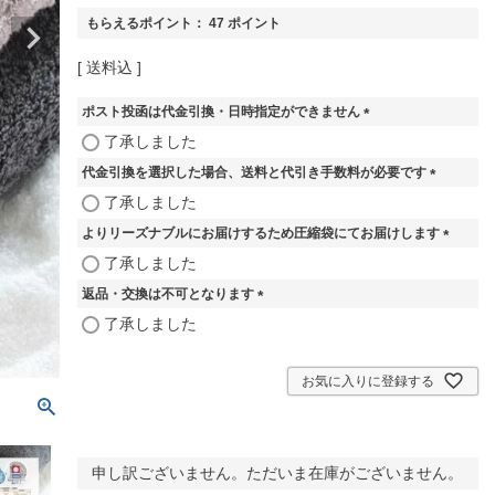
もらえるポイント：
47
ポイント
送料込
ポスト投函は代金引換・日時指定ができません
(
了承しました
必
代金引換を選択した場合、送料と代引き手数料が必要です
須
)
(
了承しました
必
よりリーズナブルにお届けするため圧縮袋にてお届けします
須
)
(
了承しました
必
返品・交換は不可となります
須
)
(
了承しました
必
須
)
お気に入りに登録する
申し訳ございません。ただいま在庫がございません。