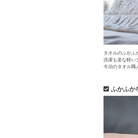
タオルのふかふ
洗濯も楽な軽い
今治のタオル職
ふかふか