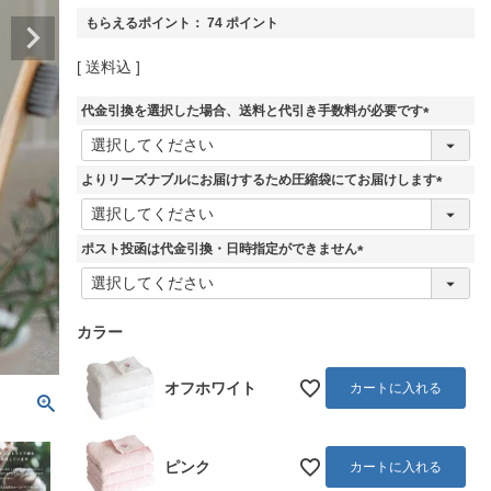
もらえるポイント：
74
ポイント
送料込
代金引換を選択した場合、送料と代引き手数料が必要です
(
必
須
よりリーズナブルにお届けするため圧縮袋にてお届けします
)
(
必
須
ポスト投函は代金引換・日時指定ができません
)
(
必
須
カラー
)
オフホワイト
カートに入れる
ピンク
カートに入れる