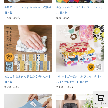
今治産 ベビースタイ fucufucu ご祝儀袋
今治タオル グッドタオル フェイスタオ
日本製
ル 日本製
1,720円(税込)
900円(税込)
まごころ 台ふきん 真しかく 6枚 セット
パレットガーゼタオル フェイスタオル
日本製
おまかせ5枚セット 日本製
3,560円(税込)
2,470円(税込)
カートへ