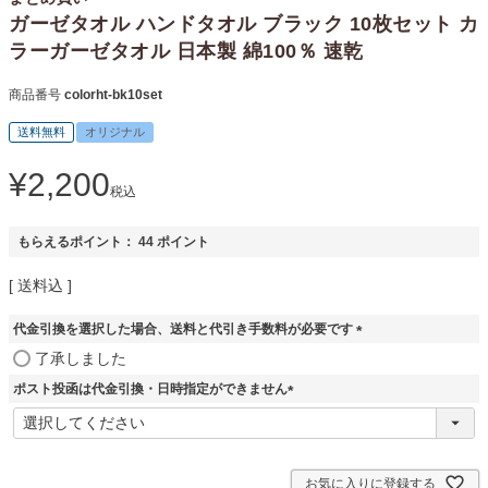
ガーゼタオル ハンドタオル ブラック 10枚セット カ
ラーガーゼタオル 日本製 綿100％ 速乾
商品番号
colorht-bk10set
送料無料
オリジナル
¥
2,200
税込
もらえるポイント：
44
ポイント
送料込
代金引換を選択した場合、送料と代引き手数料が必要です
(
了承しました
必
ポスト投函は代金引換・日時指定ができません
須
)
(
必
須
)
お気に入りに登録する