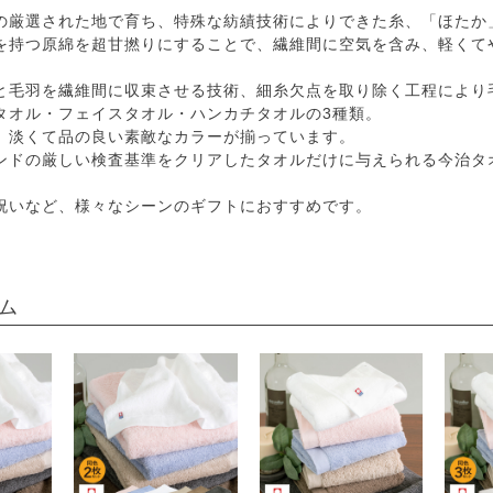
の厳選された地で育ち、特殊な紡績技術によりできた糸、「ほたか
を持つ原綿を超甘撚りにすることで、繊維間に空気を含み、軽くて
と毛羽を繊維間に収束させる技術、細糸欠点を取り除く工程により
タオル・フェイスタオル・ハンカチタオルの3種類。
、淡くて品の良い素敵なカラーが揃っています。
ンドの厳しい検査基準をクリアしたタオルだけに与えられる今治タ
祝いなど、様々なシーンのギフトにおすすめです。
ム