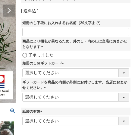
送料込
短冊のし下段にお入れするお名前（20文字まで）
商品により梱包が異なるため、外のし・内のしは当店におまかせ
となります
(
了承しました
必
短冊のしorギフトカード
須
)
(
必
須
ギフトカードを商品の内側か外側にお付けします。当店におまか
)
せください。
(
必
須
)
紙袋の有無
(
必
須
)