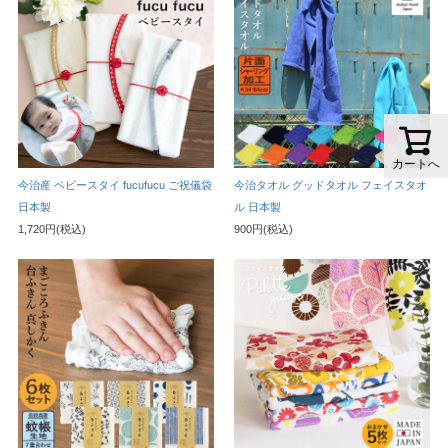
カートへ
今治産 ベビースタイ fucufucu ご祝儀袋
今治タオル グッドタオル フェイスタオ
日本製
ル 日本製
1,720円(税込)
900円(税込)