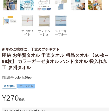
オフホワ
サンドベ
スモーキ
イト
ージュ
ーブルー
新年のご挨拶に、干支のプチギフト
即納 お年賀タオル 干支タオル 粗品タオル 【50枚～
99枚】 カラーガーゼタオル ハンドタオル 袋入れ加
工 泉州タオル
商品番号
colorht50pp
送料無料
オリジナル
¥
270
税込
もらえるポイント：
5
ポイント